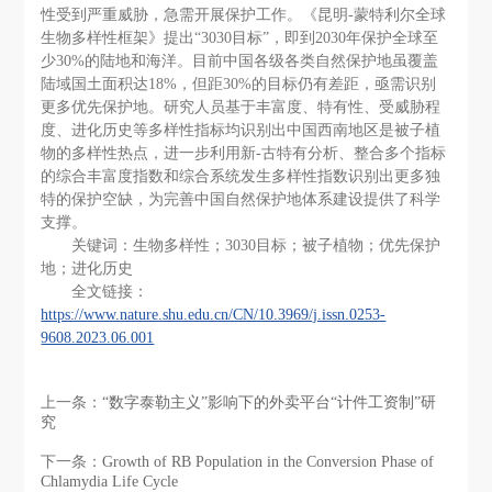
性受到严重威胁，急需开展保护工作。《昆明-蒙特利尔全球
生物多样性框架》提出“3030目标”，即到2030年保护全球至
少30%的陆地和海洋。目前中国各级各类自然保护地虽覆盖
陆域国土面积达18%，但距30%的目标仍有差距，亟需识别
更多优先保护地。研究人员基于丰富度、特有性、受威胁程
度、进化历史等多样性指标均识别出中国西南地区是被子植
物的多样性热点，进一步利用新-古特有分析、整合多个指标
的综合丰富度指数和综合系统发生多样性指数识别出更多独
特的保护空缺，为完善中国自然保护地体系建设提供了科学
支撑。
关键词：生物多样性；3030目标；被子植物；优先保护
地；进化历史
全文链接：
https://www.nature.shu.edu.cn/CN/10.3969/j.issn.0253-
9608.2023.06.001
上一条：
“数字泰勒主义”影响下的外卖平台“计件工资制”研
究
下一条：
Growth of RB Population in the Conversion Phase of
Chlamydia Life Cycle