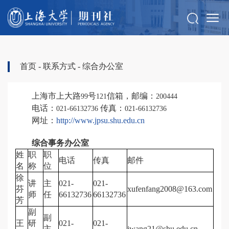
首页
-
联系方式
-
综合办公室
上海市上大路
号
信箱，邮编：
99
121
200444
电话：
传真：
021-66132736
021-66132736
网址：
http://www.jpsu.shu.edu.cn
综合事务办公室
姓
职
职
电话
传真
邮件
名
称
位
徐
讲
主
021-
021-
芬
xufenfang2008@163.com
师
任
66132736
66132736
芳
副
副
王
研
021-
021-
主
jwang21@shu.edu.cn