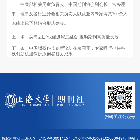
中宣部相关局室负责人、中国期刊协会副会长、常务理
事、理事及各行业分会相关负责人以及业内专家等共300余人
以线上线下相结合形式参会。
上一条：
吴尚之|加快促进深度融合 推动期刊高质量发展
下一条：
中国版权科技创新论坛在京召开，专家呼吁抓住科
技创新机遇保护原创者智力成果
扫码关注公众号
版权所有 ©
上海大学
沪ICP备09014157
沪公网安备31009102000049号
地址：