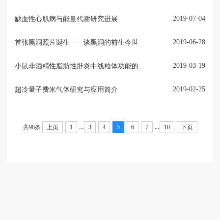
2019-07-04
缺血性心肌病与能量代谢研究进展
2019-06-28
首张黑洞照片诞生——谈黑洞的前生今世
2019-03-19
小鼠非酒精性脂肪性肝炎中线粒体功能的障碍
2019-02-25
超冷量子费米气体研究与应用简介
...
...
共98条
上页
1
3
4
5
6
7
10
下页