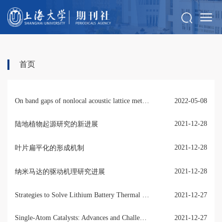
首页
On band gaps of nonlocal acoustic lattice metamaterials: a robust strain gradient model
2022-05-08
2021-12-28
陆地植物起源研究的新进展
2021-12-28
叶片扁平化的形成机制
2021-12-28
纳米马达的驱动机理研究进展
Strategies to Solve Lithium Battery Thermal Runaway: From Mechanism to Modification
2021-12-27
Single‑Atom Catalysts: Advances and Challenges in Metal‑Support Interactions for Enhanced Electrocatalysis
2021-12-27