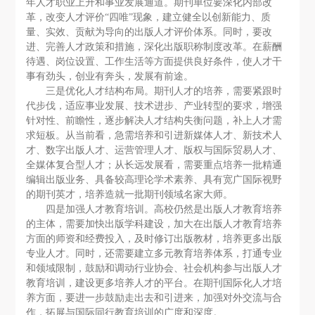
年人才职业上升和事业发展通道。期刊单位要深化内部改
革，改变人才评价“四唯”现象，建立健全以创新能力、质
量、实效、贡献为导向的出版人才评价体系。同时，要改
进、完善人才政策和措施，深化出版职称制度改革。在薪酬
待遇、岗位设置、工作生活等方面提供良好条件，使人才干
事有劲头，创业有奔头，发展有前途。
三是优化人才结构布局。期刊人才的培养，需要紧跟时
代步伐，适应事业发展、技术进步、产业转型的要求，增强
针对性、前瞻性，逐步解决人才结构失衡问题，补上人才需
求短板。从当前看，急需培养和引进新媒体人才、新技术人
才、数字出版人才、运营管理人才、版权与国际贸易人才、
全媒体复合型人才；从长远发展看，需要重点培养一批精通
编辑出版业务、具备较高理论学术素养、具有宽广国际视野
的期刊英才，培养造就一批期刊领域名家大师。
四是加强人才教育培训。高校仍然是出版人才教育培养
的主体，需要加快出版学科建设，加大在出版人才教育培养
方面的师资和经费投入，及时修订出版教材，培养更多出版
专业人才。同时，还需要建立多元教育培养体系，打通专业
和领域限制，鼓励和调动行业协会、社会机构参与出版人才
教育培训，建设更多培养人才的平台。在期刊国际化人才培
养方面，要进一步鼓励走出去和引进来，加强对外交流与合
作，拓展与国际同行教育培训的广度和深度。