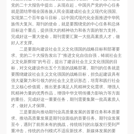
党的二十大报告中提出，从现在起，中国共产党的中心任务
就是团结带领全国各族人民全面建成社会主义现代化强国、
实现第二个百年奋斗目标，以中国式现代化全面推进中华民
族伟大复兴。期刊的使命，就是要围绕党的中心任务和总体
目标这个重点，提供强大的精神动力和各方面的智力支持。
完成好这一重大使命，期刊需要汇聚一大批高素质人才，做
好人才支撑。
二是要面向建设社会主义文化强国的战略目标和部署要
求。党的二十大报告发出了“推进文化自信自强，铸就社会主
义文化新辉煌”的号召，提出了建设社会主义文化强国的目
标，对文化建设作出五个方面的战略部署。期刊的任务就是
要围绕建设社会主义文化强国的战略目标，担负起建设具有
强大凝聚力和引领力的社会主义意识形态，培育和践行社会
主义核心价值观，推出更多满足人民精神文化需求、增强人
民精神力量的优秀作品，增强中华文明传播力影响力等方面
的重任。完成好这一重要任务，期刊需要集聚一批高素质人
才，做好人才保障。
三是要面向推动期刊业高质量发展的首要任务和本质要
求。推动高质量发展是期刊业面临的首要任务。期刊业发展
至今，遇到了前所未有的挑战，传统纸刊的出版发行受到严
重冲击，传统的办刊模式不适应新技术、新媒体发展的要