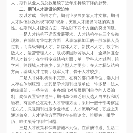
人，期刊从业人员总数延续了近年来持续下降的趋势。
二、期刊人才建设的紧迫性
功以才成，业由才广。期刊业发展要靠人才支撑。期刊
人才队伍状况出现“双减”现象，突显人才建设问题的紧迫
性。在期刊人才建设方面，存在以下四个方面的突出问题。
一是人才结构不适应发展要求。人才结构存在三个失衡
现象。在编辑专业结构方面，从事编辑加工的一般编辑人员
过剩，而高级编辑人才、新媒体人才、新技术人才、数字出
版人才、运营管理人才、版权和国际贸易人才、全媒体复合
型人才较少；在学科专业结构方面，单一学科人才过剩，跨
学科、跨领域人才较少，复合型人才更少；在人才梯队结构
方面，基础人才过剩，领军人才、骨干人才较少。
二是人才体制机制不完善。在有的部门和单位，选人用
人存在体制瓶颈，尤其是学术期刊出版单位，许多是非法人
的编辑部，一些主管、主办部门对所属期刊单位的人员编
制、岗位设置管得过严，期刊单位缺乏用人选人自主权和话
语权。有些单位在期刊人才管理方面，采用一般干部考察提
任方式，忽视期刊出版专业特点，人才流动不畅，职业上升
通道较窄。人才评价方面同样存在唯论文、唯职称、唯学
历、唯奖项等“四唯”问题。
三是人才政策和保障措施不到位。在薪酬待遇、生活工