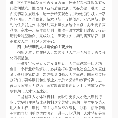
求。不少期刊单位在融合发展方面，还未探索出新媒体有效
的盈利模式。推动期刊业高质量发展，需要完整、准确、全
面贯彻新发展理念，进一步转变观念，加强创新引领，推动
内容创新、产品创新、技术创新、传播创新、业态创新。期
刊的任务就是要围绕推动高质量发展这个重点，办出更多高
品质、高水平、高质量期刊，推动一流学术期刊建设，促进
期刊业转型融合。完成好这一重要任务，期刊需要培育一批
高素质人才，打好人才基础。
四、加强期刊人才建设的主要措施
创新之道，唯在得人。加强期刊人才培养教育，需要强
化四项措施。
一是制定和完善人才发展规划。人才建设非一日之功，
也非一个行业所能解决，必须发挥中国特色社会主义制度优
势，做好统筹协调，加强规划引领和人才建设。国家有关行
政部门，要将期刊和出版业人才总体需求和教育培训，进一
步纳入国家人力资源、国家教育事业规划之中，统筹做好出
版和期刊人才队伍建设。
二是创新人才体制机制。要吸引更多人才进入期刊行
业，需要抓住创新体制机制这个关键，给期刊单位更多选人
用人自主权。期刊主管主办单位应在编制、职称、薪酬管理
等方面向期刊单位适度倾斜，进一步畅通期刊人才特别是青