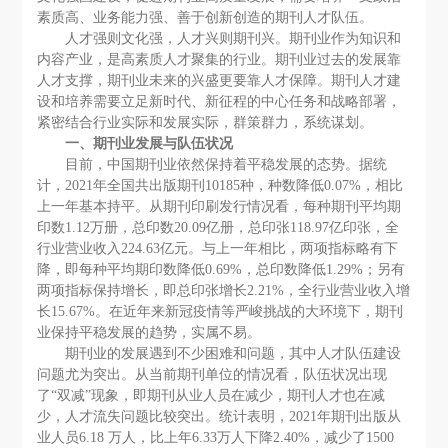
素质高、业务能力强、善于创新创造的期刊人才队伍。
人才强则文化强，人才兴则期刊兴。期刊业作为知识和
内容产业，是高素质人才聚集的行业。期刊业过去的发展靠
人才支撑，期刊业未来的兴盛更要靠人才保障。期刊人才建
设和培养需要立足新时代、新征程的中心任务和战略部署，
紧密结合行业实际和发展实际，群策群力，系统谋划。
一、期刊业发展与队伍状况
目前，中国期刊业依然保持着平稳发展的态势。据统
计，2021年全国共出版期刊10185种，种数降低0.07%，相比
上一年基本持平。从期刊印刷发行情况看，每种期刊平均期
印数1.12万册，总印数20.09亿册，总印张118.97亿印张，全
行业营业收入224.63亿元。与上一年相比，两项指标略有下
降，即每种平均期印数降低0.69%，总印数降低1.29%；另有
两项指标保持增长，即总印张增长2.21%，全行业营业收入增
长15.67%。在近年来新冠疫情等严峻挑战的大环境下，期刊
业保持平稳发展的趋势，实属不易。
期刊业的发展遇到不少困难和问题，其中人才队伍建设
问题尤为突出。从当前期刊单位的情况看，队伍状况出现
了“双减”现象，即期刊从业人员在减少，期刊人才也在减
少，人才流失问题比较突出。统计表明，2021年期刊出版从
业人员6.18 万人，比上年6.33万人下降2.40%，减少了1500