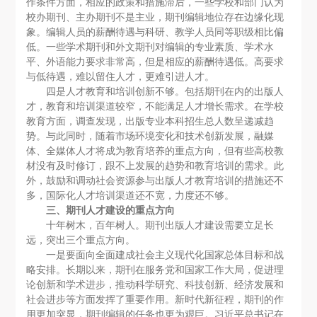
作条件方面，相应的政策和措施滞后，一些学校和部门认为
校办期刊、主办期刊不是主业，期刊编辑地位存在边缘化现
象。编辑人员的薪酬待遇与科研、教学人员同等职级相比偏
低。一些学术期刊和外文期刊对编辑的专业素质、学术水
平、外语能力要求非常高，但是相应的薪酬待遇低。高要求
与低待遇，难以留住人才，更难引进人才。
四是人才教育和培训创新不够。包括期刊在内的出版人
才，教育和培训渠道较窄，不能满足人才增长需求。在学校
教育方面，调查发现，出版专业本科招生总人数呈递减趋
势。与此同时，随着市场环境变化和技术创新发展，融媒
体、全媒体人才将成为教育培养的重点方向，但有些高校教
材没有及时修订，跟不上发展的趋势和教育培训的需求。此
外，鼓励和调动社会资源参与出版人才教育培训的措施还不
多，国际化人才培训渠道还不宽，力度还不够。
三、期刊人才建设的重点方向
十年树木，百年树人。期刊出版人才建设需要立足长
远，突出三个重点方向。
一是要面向全面建成社会主义现代化国家总体目标和战
略安排。长期以来，期刊在服务党和国家工作大局，促进理
论创新和学术进步，推动科学研究、科技创新、经济发展和
社会进步等方面发挥了重要作用。新时代新征程，期刊的作
用更加突显，期刊编辑的任务也更为艰巨。习近平总书记在