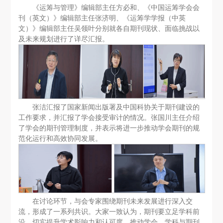
《运筹与管理》编辑部主任方必和、《中国运筹学会会
刊（英文）》编辑部主任张济明、《运筹学学报（中英
文）》编辑部主任吴领叶分别就各自期刊现状、面临挑战以
及未来规划进行了详尽汇报。
张洁汇报了国家新闻出版署及中国科协关于期刊建设的
工作要求，并汇报了学会接受审计的情况。张国川主任介绍
了学会的期刊管理制度，并表示将进一步推动学会期刊的规
范化运行和高效协同发展。
在讨论环节，与会专家围绕期刊未来发展进行深入交
流，形成了一系列共识。大家一致认为，期刊要立足学科前
沿，切实提升学术影响力和认可度，推动学会、学科与期刊