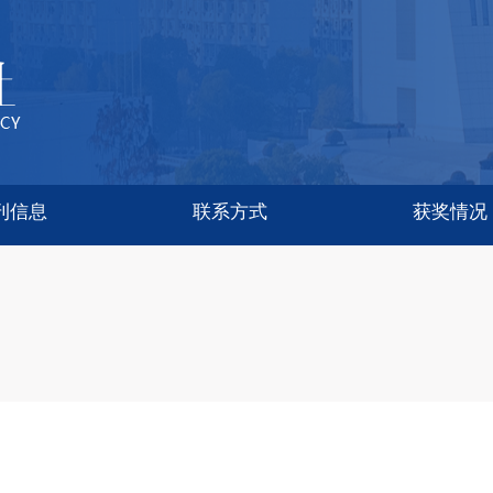
刊信息
联系方式
获奖情况
hematics and Computat
arch Society of China
nd Mechanics
rgy Reviews
Sociology
al Review
acturing
lational
ore
会科学版)
然科学版)
英文)
报
报
综合办公室
文科期刊
理科期刊