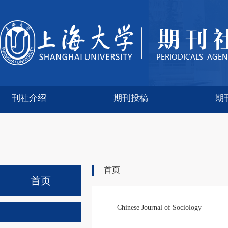
刊社介绍
期刊投稿
期
Communications on Applied Mat
Journal of the Operations Rese
Applied Mathematics a
Electrochemical Ene
Chinese Journal of 
Chinese Sociologic
Advances in Manuf
Biomaterials Trans
Moore and M
部门简介
部门领导
上海大学学报(社
上海大学学报(自
电影理论研究(中
应用科学学
运筹学学
自然杂志
秘书
社会
首页
首页
Chinese Journal of Sociology